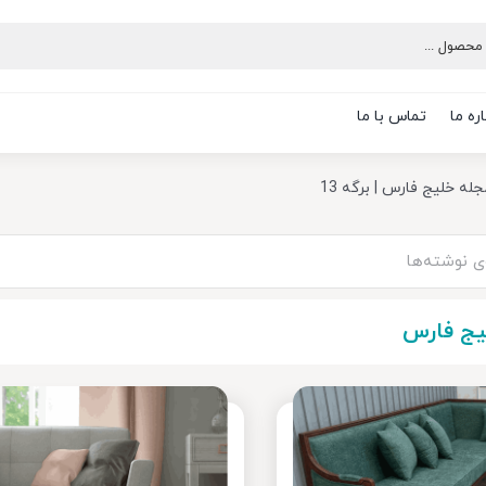
ره ما
تماس با ما
جله خلیج فارس
|
برگه 13
یج فارس