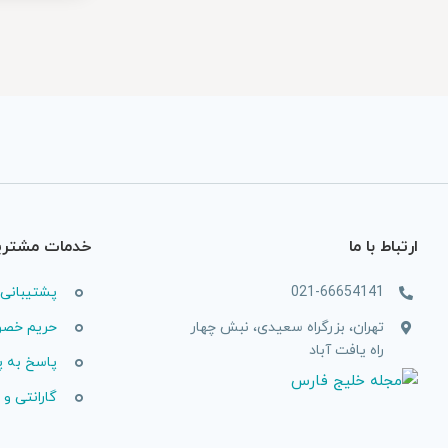
ارتباط با ما
خدمات مشتری
021-66654141
پشتیبانی 
تهران، بزرگراه سعیدی، نبش چهار
حریم خص
راه یافت آباد
پاسخ به 
گارانتی و