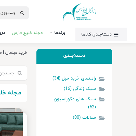
Ski
جستجو
t
برای:
conten
برندها
دربا
مجله خلیج فارس
دسته‌بندی کالاها
خرید مبلمان
|
م
دسته‌بندی
جستجو
برای:
راهنمای خرید مبل (34)
سبک زندگی (16)
مجله خل
سبک های دکوراسیون
(52)
مقالات (80)