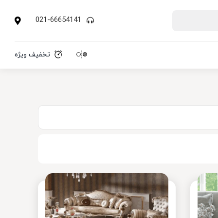
021-66654141
تخفیف ویژه