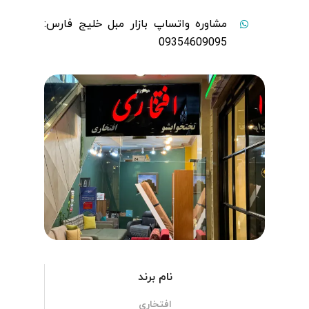
مشاوره واتساپ بازار مبل خلیج فارس:
09354609095
نام برند
افتخاری