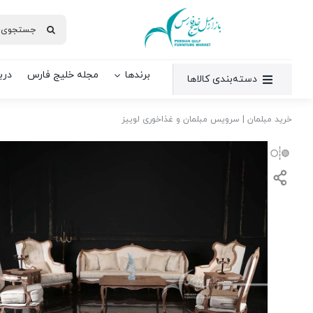
Ski
جستجو
t
برای:
conten
برندها
مجله خلیج فارس
دربا
دسته‌بندی کالاها
خرید مبلمان
|
سرویس مبلمان و غذاخوری لوییز