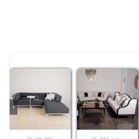
سرویس مبلمان زارا
مبلمان مدل براوا