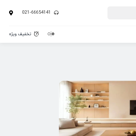
021-66654141
تخفیف ویژه