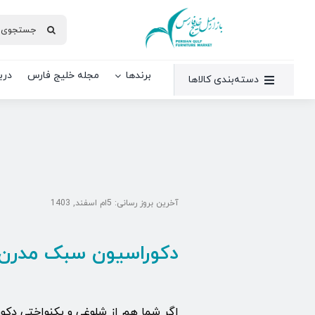
Ski
جستجو
t
برای:
conten
برندها
مجله خلیج فارس
دربا
دسته‌بندی کالاها
آخرین بروز رسانی: 5ام اسفند, 1403
دکوراسیون سبک مدر
اگر شما هم از شلوغی و یکنواختی دکور