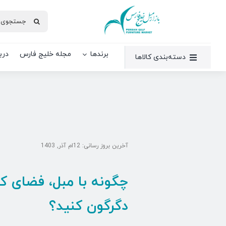
Ski
جستجو
t
برای:
conten
برندها
مجله خلیج فارس
دربا
دسته‌بندی کالاها
آخرین بروز رسانی: 12ام آذر, 1403
چگونه با مبل، فضای کو
دگرگون کنید؟