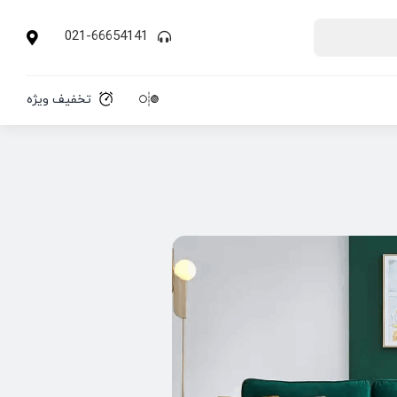
021-66654141
تخفیف ویژه